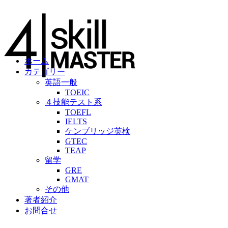
ホーム
カテゴリー
英語一般
TOEIC
４技能テスト系
TOEFL
IELTS
ケンブリッジ英検
GTEC
TEAP
留学
GRE
GMAT
その他
著者紹介
お問合せ