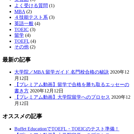
よく受ける質問
(1)
MBA
(2)
４技能テスト系
(3)
英語一般
(4)
TOEIC
(3)
留学
(4)
TOEFL
(4)
その他
(2)
最新の記事
大学院／MBA 留学ガイド 名門校合格の秘訣
2020年12
月12日
【プレミアム動画】留学で合格を勝ち取るエッセーの
書き方
2020年12月12日
【プレミアム動画】大学院留学へのプロセス
2020年12
月12日
オススメの記事
Buffet EducationでTOEFL・TOEICのテスト準備！