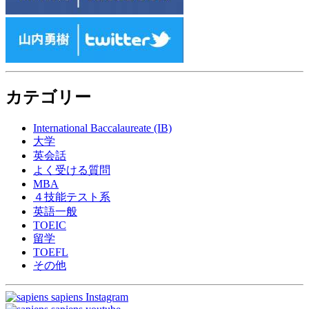
カテゴリー
International Baccalaureate (IB)
大学
英会話
よく受ける質問
MBA
４技能テスト系
英語一般
TOEIC
留学
TOEFL
その他