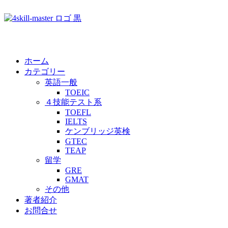
ホーム
カテゴリー
英語一般
TOEIC
４技能テスト系
TOEFL
IELTS
ケンブリッジ英検
GTEC
TEAP
留学
GRE
GMAT
その他
著者紹介
お問合せ