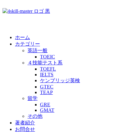
ホーム
カテゴリー
英語一般
TOEIC
４技能テスト系
TOEFL
IELTS
ケンブリッジ英検
GTEC
TEAP
留学
GRE
GMAT
その他
著者紹介
お問合せ